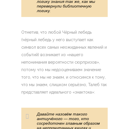
логику знания так же, как мы
перевернули библиотечную
логику.
Отметив, что любой Чёрный лебедь
(чёрный лебедь у него выступает как
символ всех самых неожиданных явлений и
событий) возникает из «нашего
непонимания вероятности сюрпризов»,
потому что мы недооцениваем значение
того, что мы не знаем, и относимся к тому,
что мы знаем, слишком серьёзно, Талеб так
представляет идеального «знактока»:
Давайте назовём такого
антиучёного — того, кто
сосредоточен главным образом
на непрочитанных книгах и