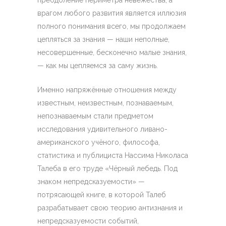
преодоление периметра невежества, а
врагом любого развития является иллюзия
полного понимания всего, мы продолжаем
цепляться за знания — наши неполные,
несовершенные, бесконечно малые знания,
— как мы цепляемся за саму жизнь.
Именно напряжённые отношения между
известным, неизвестным, познаваемым,
непознаваемым стали предметом
исследования удивительного ливано-
американского учёного, философа,
статистика и публициста Нассима Николаса
Талеба в его труде «Чёрный лебедь. Под
знаком непредсказуемости» —
потрясающей книге, в которой Талеб
разрабатывает свою теорию антизнания и
непредсказуемости событий,