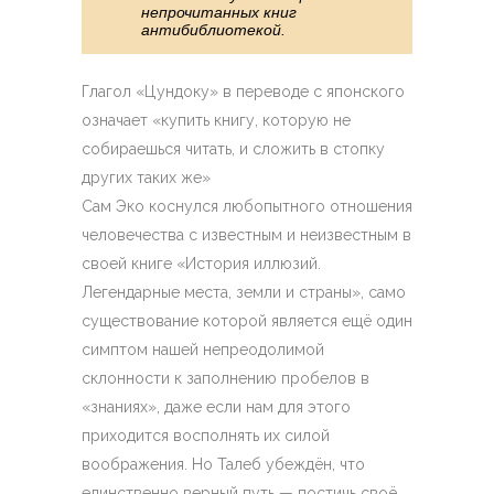
непрочитанных книг
антибиблиотекой.
Глагол «Цундоку» в переводе с японского
означает «купить книгу, которую не
собираешься читать, и сложить в стопку
других таких же»
Сам Эко коснулся любопытного отношения
человечества с известным и неизвестным в
своей книге «История иллюзий.
Легендарные места, земли и страны», само
существование которой является ещё один
симптом нашей непреодолимой
склонности к заполнению пробелов в
«знаниях», даже если нам для этого
приходится восполнять их силой
воображения. Но Талеб убеждён, что
единственно верный путь — постичь своё