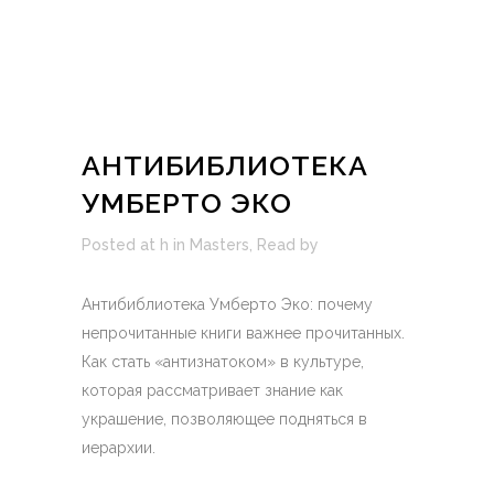
АНТИБИБЛИОТЕКА
УМБЕРТО ЭКО
Posted at h
in
Masters
,
Read
by
Антибиблиотека Умберто Эко: почему
непрочитанные книги важнее прочитанных.
Как стать «антизнатоком» в культуре,
которая рассматривает знание как
украшение, позволяющее подняться в
иерархии.