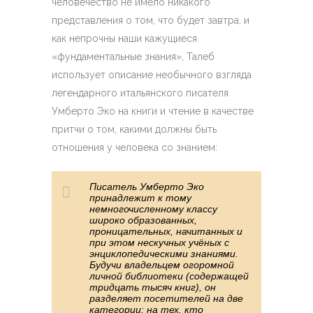
человечество не имело никакого
представления о том, что будет завтра, и
как непрочны наши кажущиеся
«фундаментальные знания», Талеб
использует описание необычного взгляда
легендарного итальянского писателя
Умберто Эко на книги и чтение в качестве
притчи о том, какими должны быть
отношения у человека со знанием:
Писатель Умберто Эко
принадлежит к тому
немногочисленному классу
широко образованных,
проницательных, начитанных и
при этом нескучных учёных с
энциклопедическими знаниями.
Будучи владельцем огоромной
личной библиотеки (содержащей
тридцать тысяч книг), он
разделяет посетителей на две
категории: на тех, кто