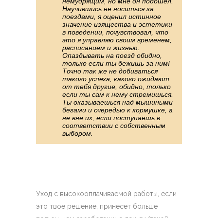
немудрящим, но мне он подошел.
Научившись не носиться за
поездами, я оценил истинное
значение изящества и эстетики
в поведении, почувствовал, что
это я управляю своим временем,
расписанием и жизнью.
Опаздывать на поезд обидно,
только если ты бежишь за ним!
Точно так же не добиваться
такого успеха, какого ожидают
от тебя другие, обидно, только
если ты сам к нему стремишься.
Ты оказываешься над мышиными
бегами и очередью к кормушке, а
не вне их, если поступаешь в
соответствии с собственным
выбором.
Уход с высокооплачиваемой работы, если
это твое решение, принесет больше