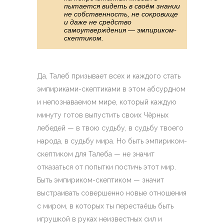
пытается видеть в своём знании
не собственность, не сокровище
и даже не средство
самоутверждения — эмпириком-
скептиком.
Да, Талеб призывает всех и каждого стать
эмпириками-скептиками в этом абсурдном
и непознаваемом мире, который каждую
минуту готов выпустить своих Чёрных
лебедей — в твою судьбу, в судьбу твоего
народа, в судьбу мира. Но быть эмпириком-
скептиком для Талеба — не значит
отказаться от попытки постичь этот мир.
Быть эмпириком-скептиком — значит
выстраивать совершенно новые отношения
с миром, в которых ты перестаёшь быть
игрушкой в руках неизвестных сил и