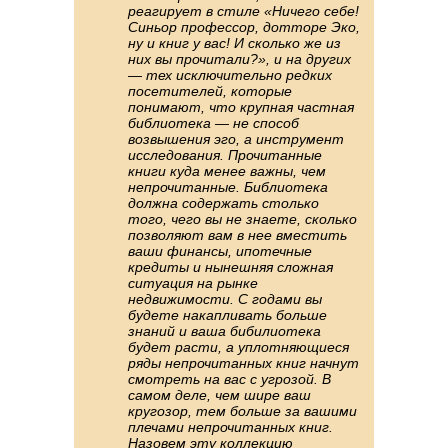
реагирует в стиле «Ничего себе!
Синьор профессор, дотторе Эко,
ну и книг у вас! И сколько же из
них вы прочитали?», и на других
— тех исключительно редких
посетителей, которые
понимают, что крупная частная
библиотека — не способ
возвышения эго, а инструмент
исследования. Прочитанные
книги куда менее важны, чем
непрочитанные. Библиотека
должна содержать столько
того, чего вы не знаете, сколько
позволяют вам в нее вместить
ваши финансы, ипотечные
кредиты и нынешняя сложная
ситуация на рынке
недвижимости. С годами вы
будете накапливать больше
знаний и ваша бибилиотека
будет расти, а уплотняющиеся
ряды непрочитанных книг начнут
смотреть на вас с угрозой. В
самом деле, чем шире ваш
кругозор, тем больше за вашими
плечами непрочитанных книг.
Назовем эту коллекцию