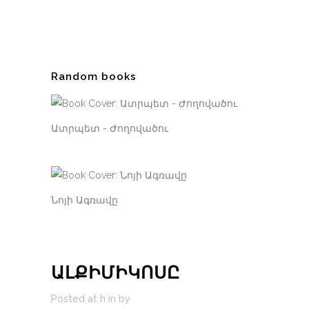
Random books
Ատրպետ - Ժողովածու
Նոյի Ագռավը
ԱԼՔԻՄԻԿՈՍԸ
Posted at h
in
by