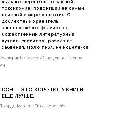
пыльных чердаков, отважный
токсикоман, подсевший на самый
опасный в мире наркотик! О
доблестный хранитель
заплесневелых фолиантов,
божественный литературный
аутист, спаситель разума от
забвения, молю тебя, не исцеляйся!
Фредерик Бегбедер «Конец света. Первые
оги»
СОН — ЭТО ХОРОШО, А КНИГИ
ЕЩЕ ЛУЧШЕ.
Джордж Мартин «Битва королей»