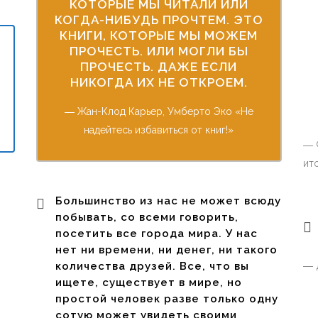
КОТОРЫЕ МЫ ЧИТАЛИ ИЛИ
КОГДА-НИБУДЬ ПРОЧТЕМ. ЭТО
КНИГИ, КОТОРЫЕ МЫ МОЖЕМ
ПРОЧЕСТЬ. ИЛИ МОГЛИ БЫ
ПРОЧЕСТЬ. ДАЖЕ ЕСЛИ
НИКОГДА ИХ НЕ ОТКРОЕМ.
― Жан-Клод Карьер, Умберто Эко «Не
надейтесь избавиться от книг!»
― 
ит
Большинство из нас не может всюду
побывать, со всеми говорить,
посетить все города мира. У нас
нет ни времени, ни денег, ни такого
количества друзей. Все, что вы
― 
ищете, существует в мире, но
простой человек разве только одну
сотую может увидеть своими