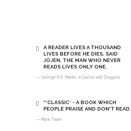
A READER LIVES A THOUSAND
LIVES BEFORE HE DIES, SAID
JOJEN. THE MAN WHO NEVER
READS LIVES ONLY ONE.
― George R.R. Martin, A Dance with Dragons
“′CLASSIC′ - A BOOK WHICH
PEOPLE PRAISE AND DON'T READ.
― Mark Twain