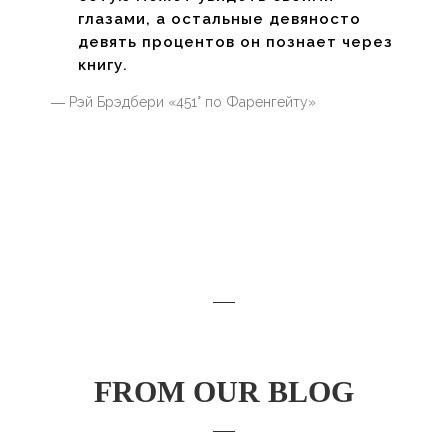
глазами, а остальные девяносто
девять процентов он познает через
книгу.
― Рэй Брэдбери «451° по Фаренгейту»
FROM OUR BLOG