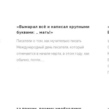
«Вымарал всё и написал крупными
буквами: … мать!»
Е
Писатели о том, как мучительно писать
Международный день писателя, который
отмечается в начале марта, в этом году, как
М
обычно, почти......
13 причин, почему необходимо